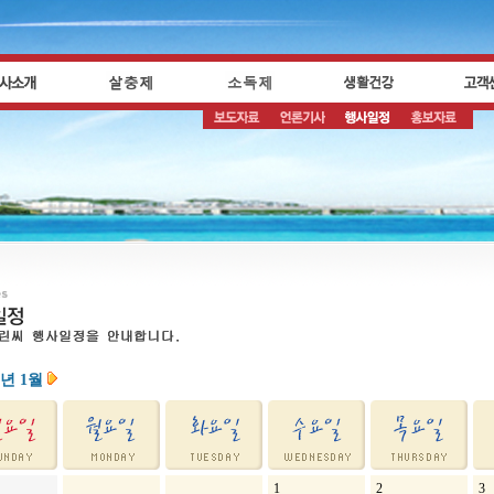
5년 1월
1
2
3