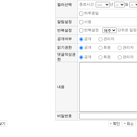
종료시간
년
월
컬러선택
하루종일
알림설정
사용
반복설정
단위로 일정
반복설정
공개여부
공개
관리자
읽기권한
공개
회원
관리자
댓글작성권
공개
회원
관리자
한
내용
비밀번호