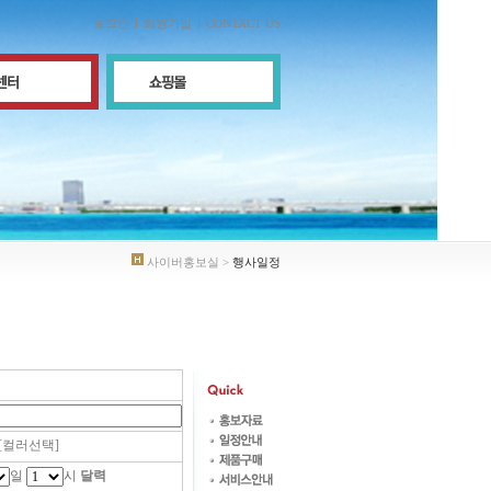
로그인
회원가입
CONTACT US
사이버홍보실 >
행사일정
[컬러선택]
일
시
달력