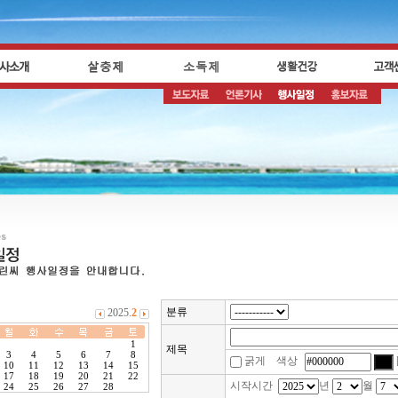
분류
제목
굵게 색상
시작시간
년
월